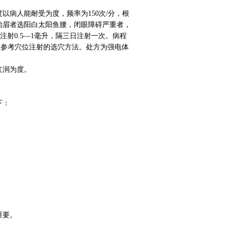
以病人能耐受为度，频率为150次/分，根
抬眉者选阳白太阳鱼腰，闭眼障碍严重者，
注射0.5—1毫升，隔三日注射一次。病程
位参考穴位注射的选穴方法。处方为强电体
红润为度。
下：
重要。