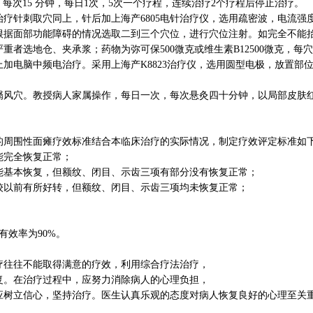
量，每次15 分钟，每日1次，5次一个疗程，连续治疗2个疗程后停止治疗。
疗针刺取穴同上，针后加上海产6805电针治疗仪，选用疏密波，电流强度
根据面部功能障碍的情况选取二到三个穴位，进行穴位注射。如完全不能
者选地仓、夹承浆；药物为弥可保500微克或维生素B12500微克，每穴
加电脑中频电治疗。采用上海产K8823治疗仪，选用圆型电极，放置部
翳风穴。教授病人家属操作，每日一次，每次悬灸四十分钟，以局部皮肤
的周围性面瘫疗效标准结合本临床治疗的实际情况，制定疗效评定标准如
能完全恢复正常；
能基本恢复，但额纹、闭目、示齿三项有部分没有恢复正常；
较以前有所好转，但额纹、闭目、示齿三项均未恢复正常；
有效率为90%。
疗往往不能取得满意的疗效，利用综合疗法治疗，
复。在治疗过程中，应努力消除病人的心理负担，
应树立信心，坚持治疗。医生认真乐观的态度对病人恢复良好的心理至关