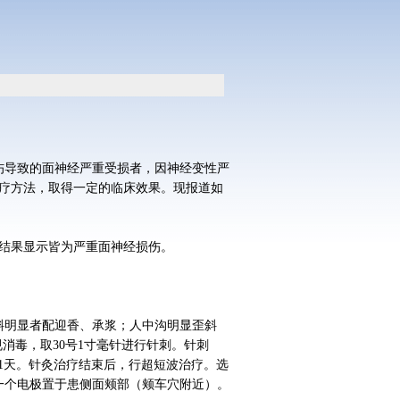
伤导致的面神经严重受损者，因神经变性严
合治疗方法，取得一定的临床效果。现报道如
电图结果显示皆为严重面神经损伤。
斜明显者配迎香、承浆；人中沟明显歪斜
消毒，取30号1寸毫针进行针刺。针刺
息1天。针灸治疗结束后，行超短波治疗。选
另一个电极置于患侧面颊部（颊车穴附近）。