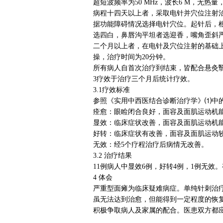
超短波频率为50 MHz，波长6 M，无热
病程十四天以上者，采取电针并穴位注射治
据功能障碍情况选择电针穴位。起针后，
选四白，鼻唇沟平坦者选迎香，嘴角歪斜严重
二个月以上者，在电针及穴位注射的基础上
操，治疗时间为20分钟。
所有病人自首次治疗到结束，皆配合悬灸
3疗效于治疗三个月后统计疗效。
3.1疗效标准
参照《实用中西医结合诊断治疗学》⑴中
痊愈：眼睑闭合良好，面容及面肌运动机
显效：临床症状改善，面容及面肌运动机
好转：临床症状有改善，面容及面肌运动
无效：经5个疗程治疗后病情无改善。
3.2 治疗结果
11例病人中显效6例，好转4例，1例无效。
4 体会
严重型面瘫为临床疑难病症。单纯针刺治
虽无法达到治愈，但能得到一定程度的恢
积极争取病人及家属的配合。医患双方都