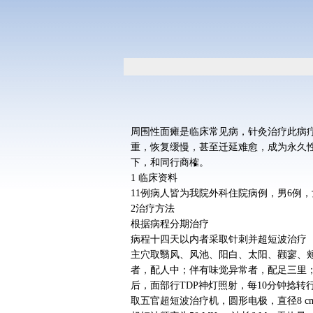
周围性面瘫是临床常见病，针灸治疗此病
重，恢复缓慢，甚至迁延难愈，成为永久性面
下，和同行商榷。
1 临床资料
11例病人皆为我院外科住院病例，男6例，
2治疗方法
根据病程分期治疗
病程十四天以内者采取针刺并超短波治疗
主穴取翳风、风池、阳白、太阳、颧寥、
者，配人中；伴有味觉异常者，配足三里；
后，面部行TDP神灯照射，每10分钟捻转
取五官超短波治疗机，圆形电极，直径8 