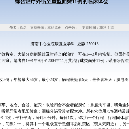
综合治疗外伤至重型面瘫11例的临床体会
作者：佚名 文章来源：本站原创 点击数：
更新时间：2007-4-13
济南中心医院康复医学科 史静 250013
疗效肯定。大部分病例通过及时得当的治疗，可在1—3月内恢复。但因外
瘫。笔者自1991年9月至2004年11月共治疗此类面瘫11例，采用综
女5例；年龄最大56岁，最小23岁；病程最短者5天，最长者26天；肌
颊车、地仓、合谷。配穴：眼睑闭合不全者配攒竹；鼻唇沟平坦、嘴角歪
听觉异常者配阳陵泉；泪腺分泌异常者配太冲。所有穴位用75%酒精常规
行针1次，平补平泻，留针30分钟。每日1次，5次为一个疗程，疗程间休
cm，间隙2 cm，将其中一个电极置于患侧耳后乳突区（翳风穴附近），